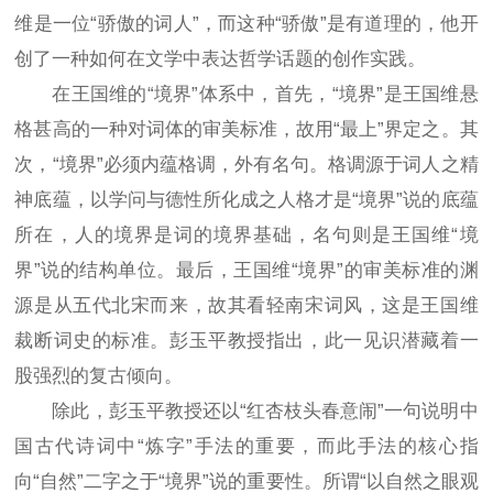
维是一位“骄傲的词人”，而这种“骄傲”是有道理的，他开
创了一种如何在文学中表达哲学话题的创作实践。
在王国维的“境界”体系中，首先，“境界”是王国维悬
格甚高的一种对词体的审美标准，故用“最上”界定之。其
次，“境界”必须内蕴格调，外有名句。格调源于词人之精
神底蕴，以学问与德性所化成之人格才是“境界”说的底蕴
所在，人的境界是词的境界基础，名句则是王国维“境
界”说的结构单位。最后，王国维“境界”的审美标准的渊
源是从五代北宋而来，故其看轻南宋词风，这是王国维
裁断词史的标准。彭玉平教授指出，此一见识潜藏着一
股强烈的复古倾向。
除此，彭玉平教授还以“红杏枝头春意闹”一句说明中
国古代诗词中“炼字”手法的重要，而此手法的核心指
向“自然”二字之于“境界”说的重要性。所谓“以自然之眼观