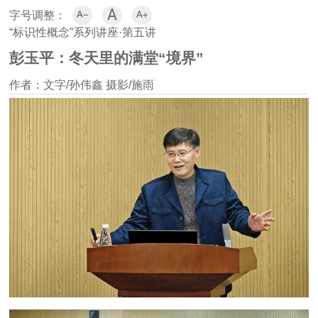



字号调整：
“标识性概念”系列讲座·第五讲
彭玉平：冬天里的满堂“境界”
作者：文字/孙伟鑫 摄影/施雨