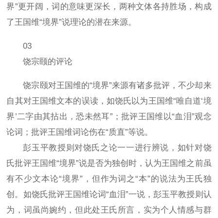
界”更开阔，词的意味更深长，两种文体各持胜场，构成
了王国维“境界”说理论的潜在来源。
03
饶宗颐的评论
饶宗颐对王国维的“境界”来源有诸多批评，不少却来
自其对王国维文本的误读，如饶氏以为王国维“唯自道‘境
界’二字由其拈出，恐未然耳”；批评王国维以“血泪”观念
论词；批评王国维词论伤在“质直”等说。
彭玉平教授则对饶氏之论一一进行辨说，如针对饶
氏批评王国维“境界”说是否为独创时，认为王国维之前虽
有不少文本论“境界”，但作为词之“本”的说法为王氏独
创。如饶氏批评王国维论词“血泪”一说，彭玉平教授则认
为，词虽尚婉约，但此处王氏所言，实为个人情感与群