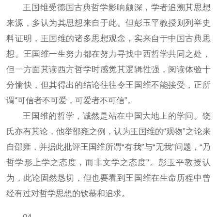
王国维受德国古典哲学影响颇深，学者追溯其思想
来源，多认为其思想来自于此。但彭玉平教授则列举史
料证明，王国维的诸多思想观念，实来自于中国古典思
想。王国维一生努力都在努力寻找中西哲学共同之处，
但一方面其读西方哲学时感觉其逻辑性强，阅读体验十
分愉快，但其得出的结论往往令王国维不能接受，正所
谓“可信者不可爱，可爱者不可信”。
王国维的哲学，诚然是站在中国大地上的学问。饶
氏亦有其论，他举邵雍之例，认为王国维的“观物”之论来
自邵雍，并据此批评王国维所谓“有我”与“无我”问题，“乃
哲学形上学之态度，而非文学之态度”。彭玉平教授认
为，此论固然恳切，但也要看到王国维在生命历程中曾
经有过对哲学思想的钦慕和追求。