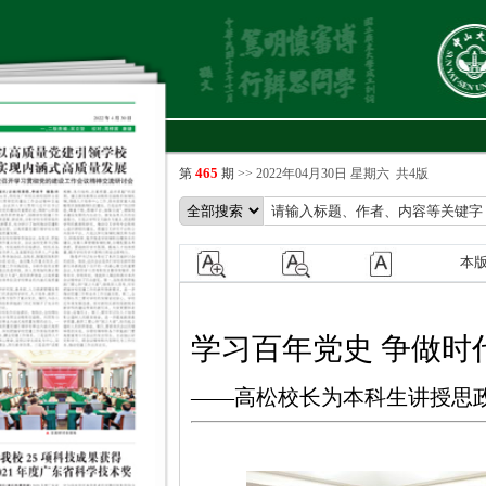
465
第
期
>>
2022年04月30日 星期六
共4版
本
学习百年党史 争做时
——高松校长为本科生讲授思