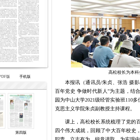
高松校长为本科
PDF版
手机版
本报讯（通讯员/朱贞、张浩 摄影
百年党史 争做时代新人”为主题，结
园为中山大学2021级经管实验班110
克思主义学院朱贞副教授主持课程。
课上，高松校长系统梳理了党的
四个伟大成就，回顾了中大百年校史
第四版
职责，立志有为，锐意进取，为实现中