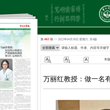
465
第
期
>>
2022年04月30日 星期六
共4版
本
万丽红教授：做一名