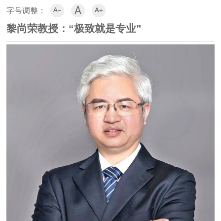



字号调整：
黎尚荣教授：“极致就是专业”