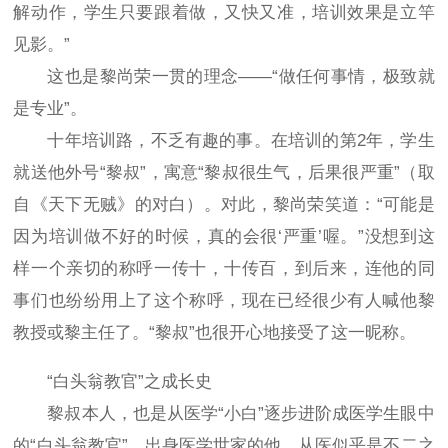
解动作，学生只要跟着做，又快又准，培训效果是立竿
见影。”
这也是黎尚荣一贯的理念——“做任何事情，极致就
是专业”。
十年培训路，不乏有趣的事。在培训的第2年，学生
就送他外号“黎叔”，寓意“黎叔很生气，后果很严重”（取
自《天下无贼》的对白）。对此，黎尚荣笑道：“可能是
因为培训做不好的时候，真的会很‘严重’喔。”没想到这
样一个亲切的称呼一传十，十传百，到后来，连他的同
事们也纷纷用上了这个称呼，现在已经很少有人喊他黎
教授或黎主任了。“黎叔”也很开心地接受了这一昵称。
“白头翁教官”之成长史
黎叔本人，也是从医学“小白”逐步进阶成医学生眼中
的“白头翁教官”。出身医学世家的他，从医似乎是不二之