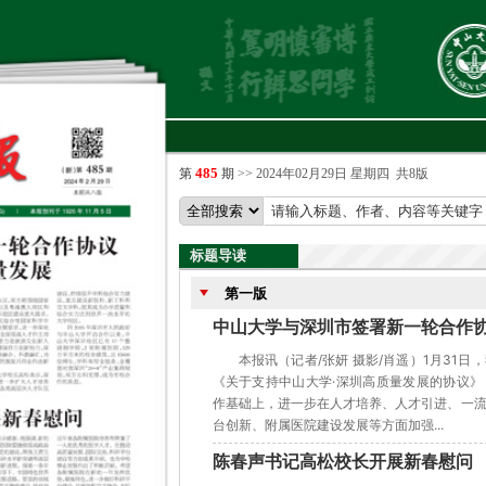
485
第
期
>>
2024年02月29日 星期四
共8版
标题导读
第一版
中山大学与深圳市签署新一轮合作协
本报讯（记者/张妍 摄影/肖遥）1月31
《关于支持中山大学·深圳高质量发展的协议
作基础上，进一步在人才培养、人才引进、一
台创新、附属医院建设发展等方面加强...
陈春声书记高松校长开展新春慰问