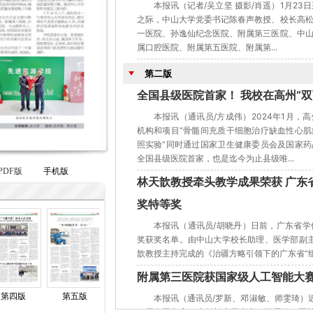
本报讯（记者/吴立坚 摄影/肖遥）1月23
之际，中山大学党委书记陈春声教授、校长高
一医院、孙逸仙纪念医院、附属第三医院、中
属口腔医院、附属第五医院、附属第...
第二版
全国县级医院首家！ 我校在高州“
本报讯（通讯员/方成伟）2024年1月，
机构和项目“骨髓间充质干细胞治疗缺血性心
照实验”同时通过国家卫生健康委员会及国家
全国县级医院首家，也是迄今为止县级唯...
PDF版
手机版
林天歆教授牵头教学成果荣获 广东
奖特等奖
本报讯（通讯员/胡晓丹）日前，广东省学
奖获奖名单。由中山大学校长助理、医学部副
歆教授主持完成的《治疆方略引领下的广东省“组团
附属第三医院获国家级人工智能大赛
第四版
第五版
第六版
第七版
第八版
本报讯（通讯员/罗新、邓淑敏、师雯琦）
一届全国数字健康创新应用大赛，附属第三医